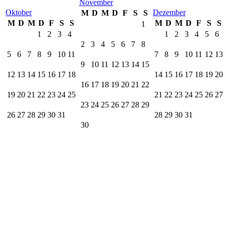
November
Oktober
Dezember
M
D
M
D
F
S
S
M
D
M
D
F
S
S
M
D
M
D
F
S
S
1
1
2
3
4
1
2
3
4
5
6
2
3
4
5
6
7
8
5
6
7
8
9
10
11
7
8
9
10
11
12
13
9
10
11
12
13
14
15
12
13
14
15
16
17
18
14
15
16
17
18
19
20
16
17
18
19
20
21
22
19
20
21
22
23
24
25
21
22
23
24
25
26
27
23
24
25
26
27
28
29
26
27
28
29
30
31
28
29
30
31
30