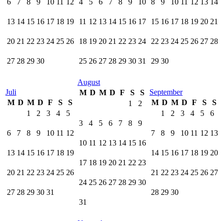
6
7
8
9
10
11
12
4
5
6
7
8
9
10
8
9
10
11
12
13
14
13
14
15
16
17
18
19
11
12
13
14
15
16
17
15
16
17
18
19
20
21
20
21
22
23
24
25
26
18
19
20
21
22
23
24
22
23
24
25
26
27
28
27
28
29
30
25
26
27
28
29
30
31
29
30
August
Juli
September
M
D
M
D
F
S
S
M
D
M
D
F
S
S
M
D
M
D
F
S
S
1
2
1
2
3
4
5
1
2
3
4
5
6
3
4
5
6
7
8
9
6
7
8
9
10
11
12
7
8
9
10
11
12
13
10
11
12
13
14
15
16
13
14
15
16
17
18
19
14
15
16
17
18
19
20
17
18
19
20
21
22
23
20
21
22
23
24
25
26
21
22
23
24
25
26
27
24
25
26
27
28
29
30
27
28
29
30
31
28
29
30
31