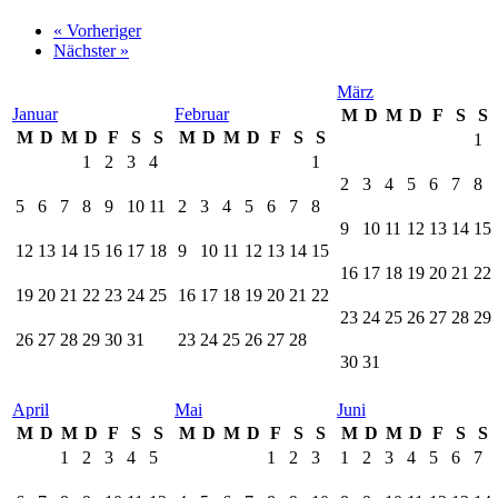
« Vorheriger
Nächster »
März
Januar
Februar
M
D
M
D
F
S
S
M
D
M
D
F
S
S
M
D
M
D
F
S
S
1
1
2
3
4
1
2
3
4
5
6
7
8
5
6
7
8
9
10
11
2
3
4
5
6
7
8
9
10
11
12
13
14
15
12
13
14
15
16
17
18
9
10
11
12
13
14
15
16
17
18
19
20
21
22
19
20
21
22
23
24
25
16
17
18
19
20
21
22
23
24
25
26
27
28
29
26
27
28
29
30
31
23
24
25
26
27
28
30
31
April
Mai
Juni
M
D
M
D
F
S
S
M
D
M
D
F
S
S
M
D
M
D
F
S
S
1
2
3
4
5
1
2
3
1
2
3
4
5
6
7